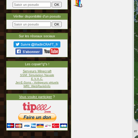
Vérifier disponibilité d'un pseudo
Sur les réseaux sociaux
Les copain"g"s !
Serveurs Minecraft
SSM: Simulation Navale
E.V.A.C.
Jet-E-Sons - Voltigeurs virtuels
WRI: WebRankInfo
Vous voulez participer
?
et