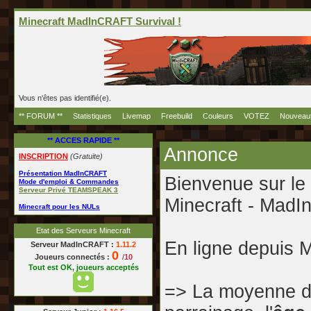
Minecraft MadInCRAFT Survival !
Vous n'êtes pas identifié(e).
** FORUM **
Statistiques
Livemap
Freebuild
Couleurs
VOTEZ
Nouveau
** ACCES RAPIDE **
Annonce
INSCRIPTION
(Gratuite)
Présentation MadInCRAFT
Bienvenue sur le
Mode d'emploi & Commandes
Serveur Privé TEAMSPEAK 3
Minecraft - Ma
Minecraft pour les NULs
Etat des Serveurs Minecraft
En ligne depuis 
Serveur MadInCRAFT :
1.11.2
0
Joueurs connectés :
/
10
Tout est OK, joueurs acceptés
=> La moyenne d