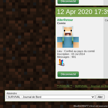
12 Apr 2020 17:3
AllerRetour
Ce
Comte
Lieu : Confiné au pays du comté
Inscription : 03 Jul 2014
Messages : 901
Pages :
1
** FORUM **
»
SURVIVAL - Journal de B
Atteindre
MadInCRAFT n'est en aucune m