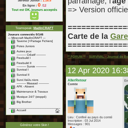
parrainage, l'
âge
Serveur Junior :
1.16.5
0
En ligne :
/
12
=> Version officie
Tout est OK, joueurs acceptés
=============
Teamspeak:
MadInCRAFT
Carte de la
Gare
Joueurs connectés 0/146
--- Minecraft MadInCRAFT ---
Taverne [+Partage Fichiers]
=============
Potes Juniors
Autres jeux
----------- Créatif -----------
** FORUM **
»
SURVIVAL - Journal de B
Freebuild I
Pages :
1
Freebuild II
----------- Survie ------------
12 Apr 2020 16:3
Survival I
Survival II
Survi.ValJu.niors
AllerRetour
En
----------- Maaaad ------------
Comte
AFK - Absent
Maintenance & Travaux
Musique 24/7 (stoppé)
Big Brother
______________________________
Accueil
Lieu : Confiné au pays du comté
-->
Inscription : 03 Jul 2014
Messages : 901
Générez votre Skin !