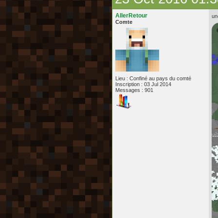
AllerRetour
un
Comte
Lieu : Confiné au pays du comté
Inscription : 03 Jul 2014
Messages : 901