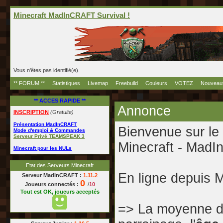
Minecraft MadInCRAFT Survival !
Vous n'êtes pas identifié(e).
** FORUM **
Statistiques
Livemap
Freebuild
Couleurs
VOTEZ
Nouveau
** ACCES RAPIDE **
Annonce
INSCRIPTION
(Gratuite)
Présentation MadInCRAFT
Bienvenue sur le
Mode d'emploi & Commandes
Serveur Privé TEAMSPEAK 3
Minecraft - Ma
Minecraft pour les NULs
Etat des Serveurs Minecraft
En ligne depuis 
Serveur MadInCRAFT :
1.11.2
0
Joueurs connectés :
/
10
Tout est OK, joueurs acceptés
=> La moyenne d