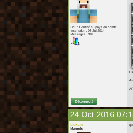
Lieu : Confiné au pays du comté
Inscription : 03 Jul 2014
Messages : 901
C'
A+
A
24 Oct 2016 07:1
Liokam
qu
Marquis