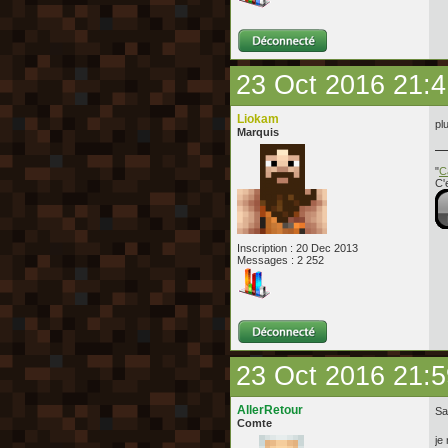
23 Oct 2016 21:4
Liokam
pl
Marquis
"
C
C'
Inscription : 20 Dec 2013
Messages : 2 252
23 Oct 2016 21:5
AllerRetour
Sa
Comte
je