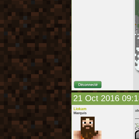
21 Oct 2016 09:1
Liokam
al
Marquis
"
C
C'