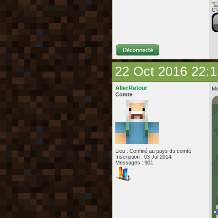
"
C
C'
22 Oct 2016 22:1
AllerRetour
Me
Comte
Lieu : Confiné au pays du comté
Inscription : 03 Jul 2014
Messages : 901