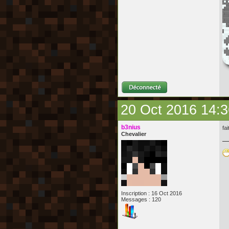
20 Oct 2016 14:3
b3nius
fa
Chevalier
Inscription : 16 Oct 2016
Messages : 120