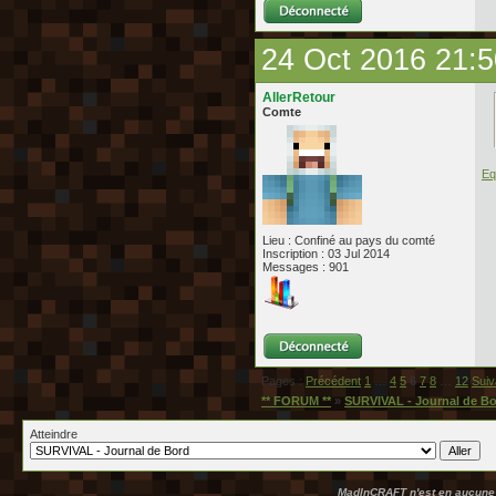
24 Oct 2016 21:5
AllerRetour
Comte
Eq
Lieu : Confiné au pays du comté
Inscription : 03 Jul 2014
Messages : 901
Pages :
Précédent
1
…
4
5
6
7
8
…
12
Suiv
** FORUM **
»
SURVIVAL - Journal de B
Atteindre
MadInCRAFT n'est en aucune m