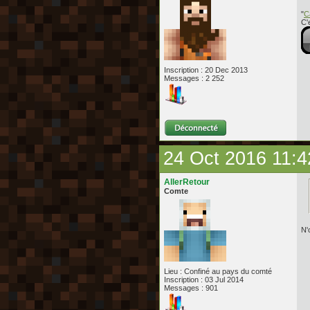
"
C
C'
Inscription : 20 Dec 2013
Messages : 2 252
24 Oct 2016 11:4
AllerRetour
Comte
N'
Lieu : Confiné au pays du comté
Inscription : 03 Jul 2014
Messages : 901