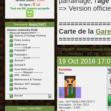
parrainage, l'
âge
Serveur Junior :
1.16.5
0
En ligne :
/
12
=> Version officie
Tout est OK, joueurs acceptés
=============
Teamspeak:
MadInCRAFT
Carte de la
Gare
Joueurs connectés 0/146
--- Minecraft MadInCRAFT ---
Taverne [+Partage Fichiers]
=============
Potes Juniors
Autres jeux
----------- Créatif -----------
** FORUM **
»
SURVIVAL - Journal de B
Freebuild I
Pages :
Précédent
1
…
4
5
6
7
8
…
12
Suiv
Freebuild II
----------- Survie ------------
19 Oct 2016 17:0
Survival I
Survival II
Survi.ValJu.niors
Kervinou
----------- Maaaad ------------
Duc
AFK - Absent
Maintenance & Travaux
Musique 24/7 (stoppé)
Big Brother
______________________________
Su
Accueil
Lieu : N47°58'58.3 W4°23'07.7
-->
Inscription : 18 Dec 2013
Messages : 5 800
Pr
Générez votre Skin !