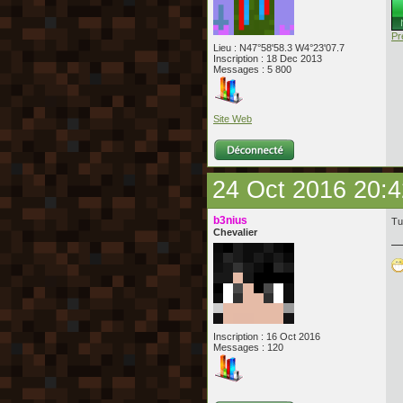
Pr
Lieu : N47°58'58.3 W4°23'07.7
Inscription : 18 Dec 2013
Messages : 5 800
Site Web
24 Oct 2016 20:4
b3nius
Tu
Chevalier
Inscription : 16 Oct 2016
Messages : 120