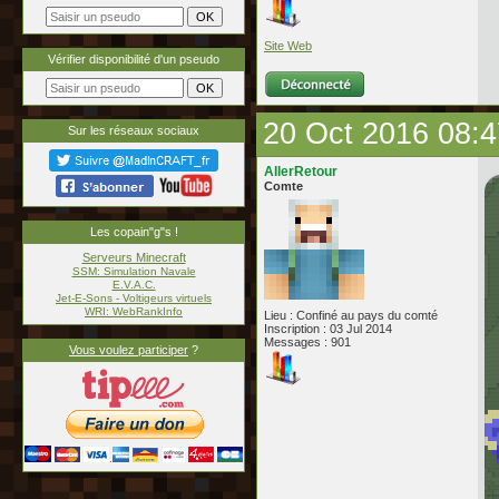
Site Web
Vérifier disponibilité d'un pseudo
20 Oct 2016 08:4
Sur les réseaux sociaux
AllerRetour
Comte
Les copain"g"s !
Serveurs Minecraft
SSM: Simulation Navale
E.V.A.C.
Jet-E-Sons - Voltigeurs virtuels
WRI: WebRankInfo
Lieu : Confiné au pays du comté
Inscription : 03 Jul 2014
Messages : 901
Vous voulez participer
?