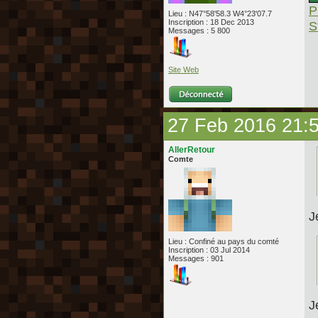
P
Lieu : N47°58'58.3 W4°23'07.7
Inscription : 18 Dec 2013
S
Messages : 5 800
Site Web
27 Feb 2016 21:
AllerRetour
Comte
J
Lieu : Confiné au pays du comté
Inscription : 03 Jul 2014
Messages : 901
J