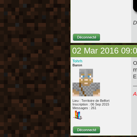
D
02 Mar 2016 09:
Tohrh
O
Baron
m
E
A
Lieu : Territoire de Belfort
Inscription : 06 Sep 2015
Messages : 261