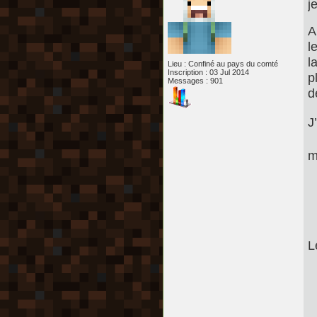
j
A
l
l
Lieu : Confiné au pays du comté
Inscription : 03 Jul 2014
p
Messages : 901
d
J
m
L