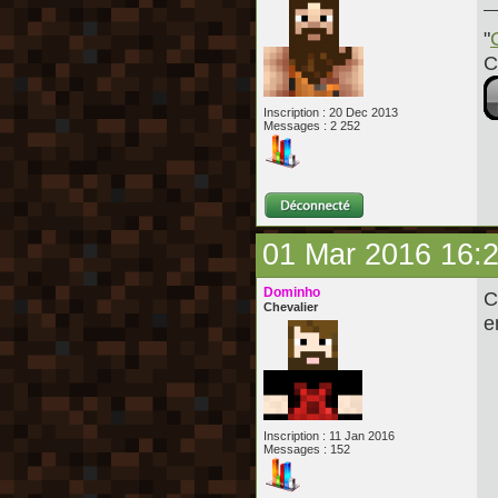
"
C
Inscription : 20 Dec 2013
Messages : 2 252
01 Mar 2016 16:
Dominho
C
Chevalier
e
Inscription : 11 Jan 2016
Messages : 152