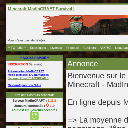
Minecraft MadInCRAFT Survival !
Vous n'êtes pas identifié(e).
** FORUM **
Statistiques
Livemap
Freebuild
Couleurs
VOTEZ
Nouveau
** ACCES RAPIDE **
Annonce
INSCRIPTION
(Gratuite)
Présentation MadInCRAFT
Bienvenue sur le
Mode d'emploi & Commandes
Serveur Privé TEAMSPEAK 3
Minecraft - Ma
Minecraft pour les NULs
Etat des Serveurs Minecraft
En ligne depuis 
Serveur MadInCRAFT :
1.11.2
0
Joueurs connectés :
/
10
Tout est OK, joueurs acceptés
=> La moyenne d