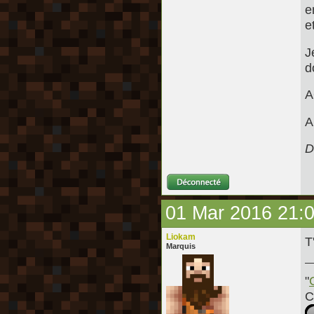
e
e
J
d
A
A
D
01 Mar 2016 21:
Liokam
T
Marquis
"
C