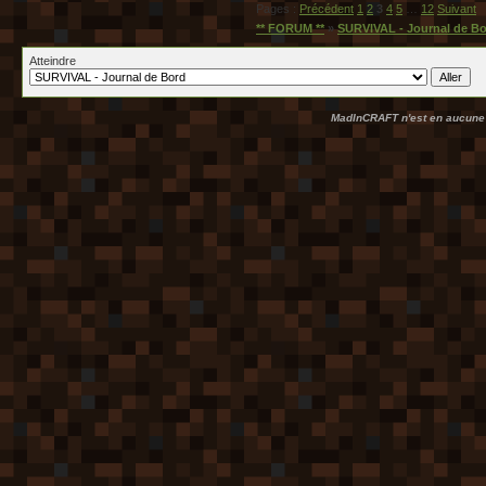
Pages :
Précédent
1
2
3
4
5
…
12
Suivant
** FORUM **
»
SURVIVAL - Journal de B
Atteindre
MadInCRAFT n'est en aucune m