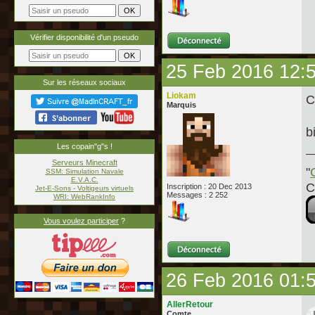
Vérifier disponibilité d'un pseudo
25 Feb 2016 12:
Sur les réseaux sociaux
Liokam
C
Marquis
b
Les copain"g"s !
Serveurs Minecraft
"
SSM: Simulation Navale
E.V.A.C.
C
Inscription : 20 Dec 2013
Jet-E-Sons - Voltigeurs virtuels
Messages : 2 252
WRI: WebRankInfo
Vous voulez participer
?
26 Feb 2016 01:
AllerRetour
Comte