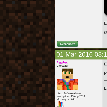
E
D
01 Mar 2016 08:
PingFox
E
Chevalier
P
L
Lieu : Saône-et-Loire
Inscription : 13 Aug 2014
Messages : 446