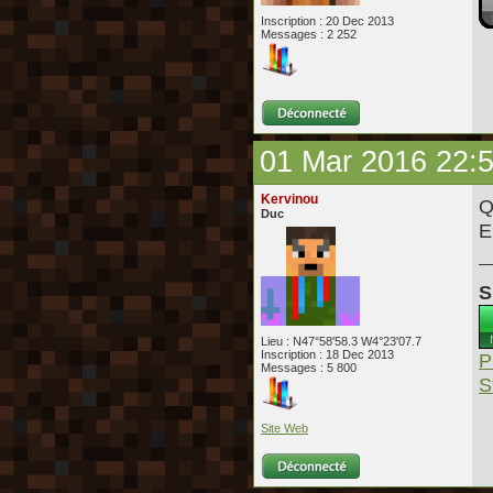
Inscription : 20 Dec 2013
Messages : 2 252
01 Mar 2016 22:
Kervinou
Q
Duc
E
S
Lieu : N47°58'58.3 W4°23'07.7
Inscription : 18 Dec 2013
P
Messages : 5 800
S
Site Web