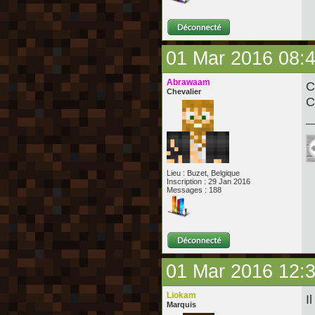
01 Mar 2016 08:
Abrawaam
C
Chevalier
C
Lieu : Buzet, Belgique
Inscription : 29 Jan 2016
Messages : 188
01 Mar 2016 12:
Liokam
I
Marquis