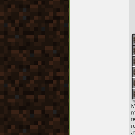
M
m
t
r
J