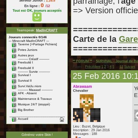
parrainage, l'
âge
Serveur Junior :
1.16.5
0
En ligne :
/
12
=> Version officie
Tout est OK, joueurs acceptés
=============
Teamspeak:
MadInCRAFT
Carte de la
Gare
Joueurs connectés 0/146
--- Minecraft MadInCRAFT ---
Taverne [+Partage Fichiers]
=============
Potes Juniors
Autres jeux
----------- Créatif -----------
** FORUM **
»
SURVIVAL - Journal de B
Freebuild I
Pages :
Précédent
1
2
3
4
5
…
12
Suivant
Freebuild II
----------- Survie ------------
25 Feb 2016 10:
Survival I
Survival II
Survi.ValJu.niors
Abrawaam
Y
----------- Maaaad ------------
Chevalier
AFK - Absent
E
Maintenance & Travaux
Musique 24/7 (stoppé)
Big Brother
______________________________
Accueil
Lieu : Buzet, Belgique
-->
Inscription : 29 Jan 2016
Messages : 188
Générez votre Skin !