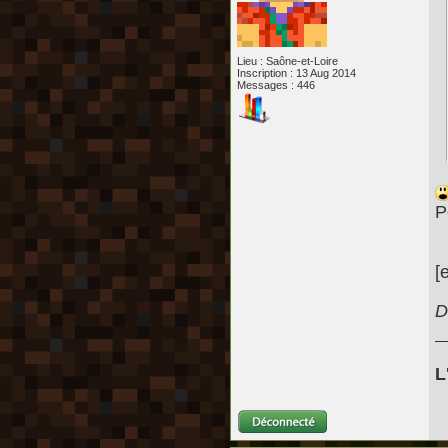
Lieu : Saône-et-Loire
Inscription : 13 Aug 2014
Messages : 446
P
[
D
L