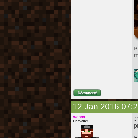
B
m
12 Jan 2016 07:
Wabon
J
Chevalier
p
E