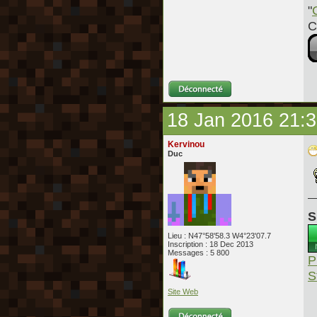
"
C
18 Jan 2016 21:
Kervinou
Duc
S
Lieu : N47°58'58.3 W4°23'07.7
Inscription : 18 Dec 2013
Messages : 5 800
P
S
Site Web