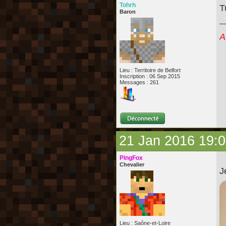
Tohrh
T
Baron
A
Lieu : Territoire de Belfort
Inscription : 06 Sep 2015
Messages : 261
21 Jan 2016 19:
PingFox
Chevalier
J
Lieu : Saône-et-Loire