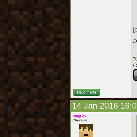
[
D
"
C
14 Jan 2016 16:
PingFox
Chevalier