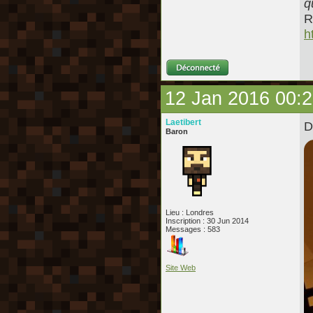
q
R
h
12 Jan 2016 00:
Laetibert
D
Baron
Lieu : Londres
Inscription : 30 Jun 2014
Messages : 583
Site Web