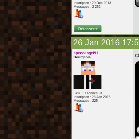
Inscription : 20 Dec 2013
Messages : 2 252
26 Jan 2016 17:
speedangel91
c
Bourgeois
Lieu : Essonnes 91
Inscription : 23 Jan 2016
Messages : 225