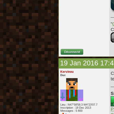
"
C
19 Jan 2016 17:
Kervinou
C
Duc
t
S
Lieu : N47°58'58.3 W4°23'07.7
Inscription : 18 Dec 2013
P
Messages : 5 800