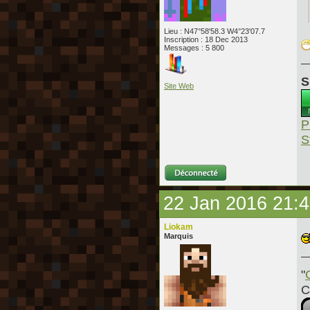
Lieu : N47°58'58.3 W4°23'07.7
Inscription : 18 Dec 2013
Messages : 5 800
S
Site Web
P
S
22 Jan 2016 21:
Liokam
Marquis
"
C