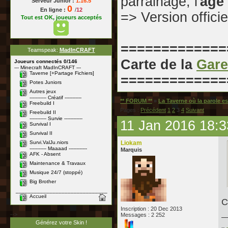
parrainage, l'
âge
Serveur Junior :
1.16.5
0
En ligne :
/
12
=> Version officie
Tout est OK, joueurs acceptés
=============
Teamspeak:
MadInCRAFT
Carte de la
Gare
Joueurs connectés 0/146
--- Minecraft MadInCRAFT ---
Taverne [+Partage Fichiers]
=============
Potes Juniors
Autres jeux
----------- Créatif -----------
** FORUM **
»
La Taverne où la parole e
Freebuild I
Pages :
Précédent
1
2
3
4
Suivant
Freebuild II
----------- Survie ------------
11 Jan 2016 18:3
Survival I
Survival II
Survi.ValJu.niors
Liokam
----------- Maaaad ------------
Marquis
AFK - Absent
Maintenance & Travaux
Musique 24/7 (stoppé)
Big Brother
______________________________
Accueil
C
Inscription : 20 Dec 2013
-->
Messages : 2 252
Générez votre Skin !