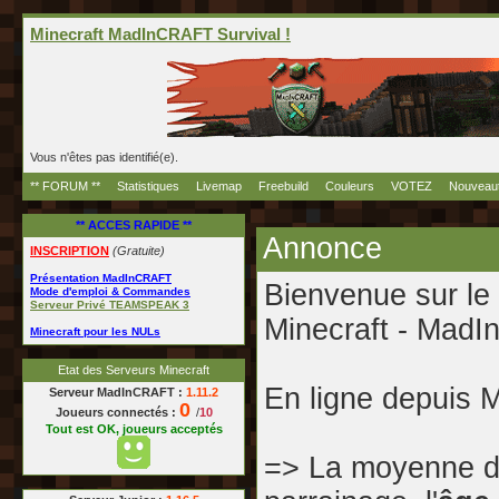
Minecraft MadInCRAFT Survival !
Vous n'êtes pas identifié(e).
** FORUM **
Statistiques
Livemap
Freebuild
Couleurs
VOTEZ
Nouveau
** ACCES RAPIDE **
Annonce
INSCRIPTION
(Gratuite)
Présentation MadInCRAFT
Bienvenue sur le
Mode d'emploi & Commandes
Serveur Privé TEAMSPEAK 3
Minecraft - Ma
Minecraft pour les NULs
Etat des Serveurs Minecraft
En ligne depuis 
Serveur MadInCRAFT :
1.11.2
0
Joueurs connectés :
/
10
Tout est OK, joueurs acceptés
=> La moyenne d