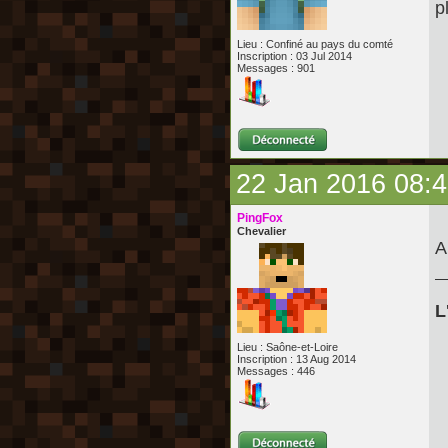
p
Lieu : Confiné au pays du comté
Inscription : 03 Jul 2014
Messages : 901
22 Jan 2016 08:
PingFox
Chevalier
A
L
Lieu : Saône-et-Loire
Inscription : 13 Aug 2014
Messages : 446