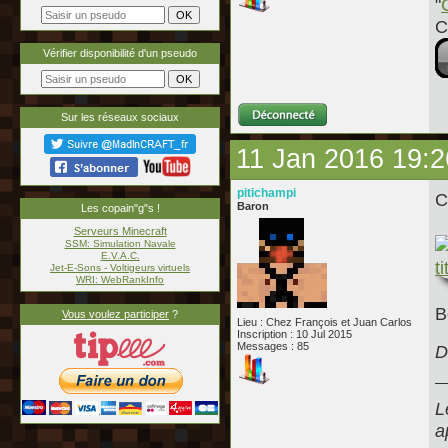
"
C
Vérifier disponibilité d'un pseudo
Sur les réseaux sociaux
11 Jan 2016 19:2
pitichampi
C
Baron
Les copain"g"s !
Serveurs Minecraft
SSM: Simulation Navale
E.V.A.C.
Jet-E-Sons - Voltigeurs virtuels
WRI: WebRankInfo
B
Vous voulez participer
?
Lieu : Chez François et Juan Carlos
Inscription : 10 Jul 2015
Messages : 85
D
L
a