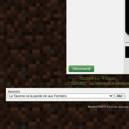
Pages :
Précédent
1
2
3
4
Suivant
** FORUM **
»
La Taverne où la parole e
Atteindre
MadInCRAFT n'est en aucune m